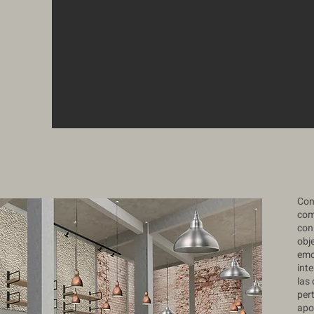
Con
com
con 
obj
emo
inte
las 
per
apo