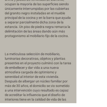
ocupan la mayoría de las superficies siendo
únicamente interrumpidas por las cubiertas
del granito negro instaladas en el mueble
principal de la cocina y en la barra que ayuda
a separar parcialmente dicha zona de la
estancia. Un piso de piedra negra remarca la
delimitación de las áreas dando aún más
protagonismo al mobiliario fijo de la cocina.
La meticulosa selección de mobiliario,
luminarias decorativas, objetos y plantas
presentes en el proyecto culminó con la tarea
de embellecer y dar vida a una nueva
atmosfera cargada de optimismo y
serenidad al interior de esta vivienda.
Después de albergar un núcleo familiar por
más de 30 años, el domicilio se vio sometido
a una intervención cuyo resultado es capaz
de acreditar la influencia que el diseño de
interiores tiene en la calidad de vida de las
personas.